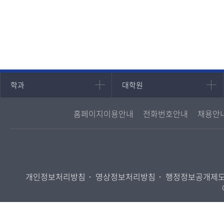
인문과학대학
대학원
학과
대학원
국어국문학과
대학원
홈페이지이용안내
전화번호안내
채용안
영어영문학과
경영대학원
중어중문학과
프랑스언어문화학과
일본학과
개인정보처리방침
영상정보처리방침
행정정보공개제
사회과학대학
법학과