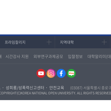
프라임칼리지
지역대학
프라임칼리지
지역대학
학사학위과정
지역대학 포털
내
시간강사 지원
외부연구과제공모
입찰정보
대학알리미(대
평생교육과정
서울지역대학
부산지역대학
대구경북지역대학
인천지역대학
도
성희롱/성폭력신고센터
안전교육
(03087) 서울특별시 종로
광주전남지역대학
COPYRIGHT(C)KOREA NATIONAL OPEN UNIVERSITY. ALL RIGHTS RESERVED
대전충남지역대학
울산지역대학