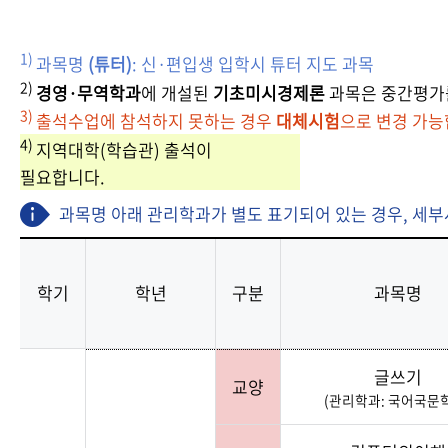
1)
과목명
(튜터)
: 신·편입생 입학시 튜터 지도 과목
2)
경영·무역학과
에 개설된
기초미시경제론
과목은 중간평가를
3)
출석수업에 참석하지 못하는 경우
대체시험
으로 변경 가능
4)
지역대학(학습관) 출석이
필요합니다.
과목명 아래 관리학과가 별도 표기되어 있는 경우, 세부
학기
학년
구분
과목명
글쓰기
교양
(관리학과: 국어국문