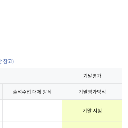
기금
기금
기금
기금
기금
중앙도서관
중앙도서관
중앙도서관
중앙도서관
중앙도서관
현재 페이지를 즐겨찾는 메뉴로
등록하시겠습니까?
메뉴추가
 참고)
기말평가
출석수업 대체 방식
기말평가방식
기말 시험