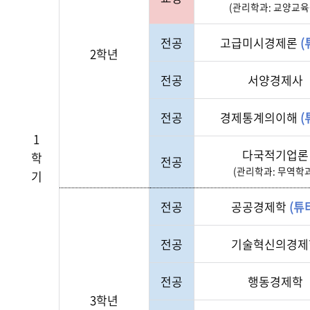
(관리학과: 교양교육
전공
고급미시경제론
(
2학년
전공
서양경제사
전공
경제통계의이해
(
1
다국적기업론
학
전공
(관리학과: 무역학과
기
전공
공공경제학
(튜
전공
기술혁신의경제
전공
행동경제학
3학년