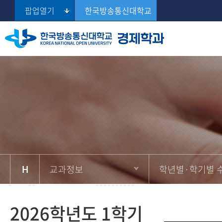
팝업열기
한국방송통신대학교
2026학년도 2학기
학과소개
교과과정
연간 일정
학생활동소개
공지사항
Se
2026학년도 1학기
연혁
학년별·학기별 수업유형
수강신청 및 교재구입
교수진 소개
강의계획서
수업유형
학과사무실/조교 안내
성적평가
졸업안내
교과정보
학년별·학기별 
추가 학습 자료
2026학년도 1학기