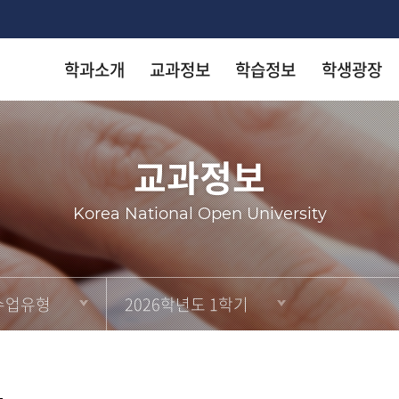
학과소개
교과정보
학습정보
학생광장
착한 등
착한 등
착한 등
착한 등
착한 등
교과정보
arch
Korea National Open University
KN
KN
KN
KN
KN
수업유형
2026학년도 1학기
출판
출판
출판
출판
출판