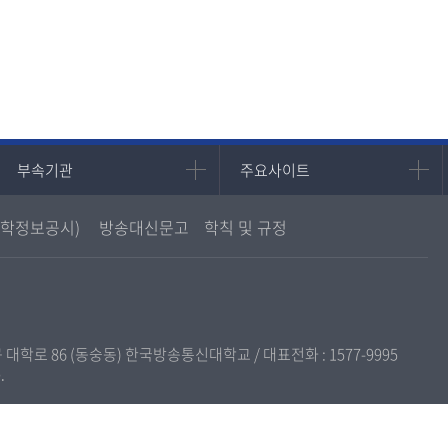
부속기관
주요사이트
부속기관
주요사이트
중앙도서관
멘토링
학정보공시)
방송대신문고
학칙 및 규정
원격교육혁신연구원
진로심리상담
통합인문학연구소
교육정보화본부
디지털미디어센터
국립대학육성사업
종합교육연수원
OpenVLab
구 대학로 86 (동숭동) 한국방송통신대학교 / 대표전화 :
1577-9995
교양교육원
.
역사기록관
국제협력단