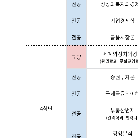
전공
성장과복지의경
전공
기업경제학
전공
금융시장론
세계의정치와경
교양
(관리학과: 문화교양
전공
증권투자론
전공
국제금융의이
4학년
부동산법제
전공
(관리학과: 법학과
경영분석
전공