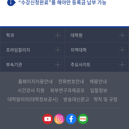
“수강신청완료”를 해야만 등록금 납부 가능
인문과학대학
대학원
학과
대학원
대학원
국어국문학과
프라임칼리지
지역대학
프라임칼리지
지역대학
경영대학원
영어영문학과
학사학위과정
지역대학 포털
중어중문학과
부속기관
주요사이트
부속기관
주요사이트
평생교육과정
서울지역대학
프랑스언어문화학과
중앙도서관
멘토링
부산지역대학
일본학과
원격교육혁신연구원
진로심리상담
홈페이지이용안내
전화번호안내
채용안내
대구경북지역대학
통합인문학연구소
교육정보화본부
시간강사 지원
외부연구과제공모
입찰정보
인천지역대학
사회과학대학
디지털미디어센터
국립대학육성사업
대학알리미(대학정보공시)
방송대신문고
학칙 및 규정
광주전남지역대학
법학과
종합교육연수원
OpenVLab
대전충남지역대학
행정학과
교양교육원
울산지역대학
경제학과
역사기록관
경기지역대학