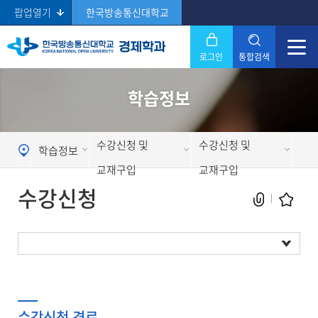
팝업열기
한국방송통신대학교
로그인
통합검색
닫기
학습정보
Search
수강신청 및
수강신청 및
학습정보
교재구입
교재구입
수강신청
현재 페이지를 즐겨찾는 메뉴로
등록하시겠습니까?
수강신청
수강신청 경로
메뉴추가