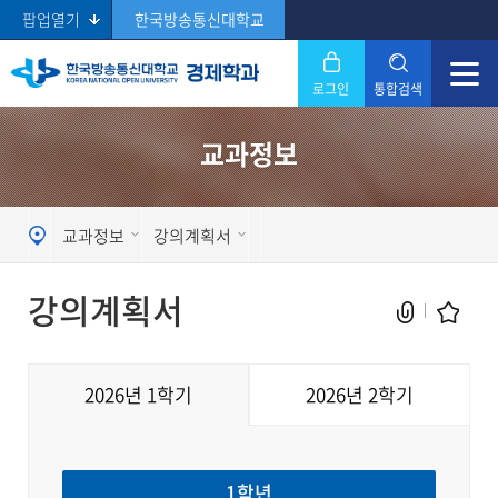
팝업열기
한국방송통신대학교
로그인
통합검색
닫기
교과정보
Search
교과정보
강의계획서
강의계획서
2026년 1학기
2026년 2학기
현재 페이지를 즐겨찾는 메뉴로
등록하시겠습니까?
1학년
메뉴추가