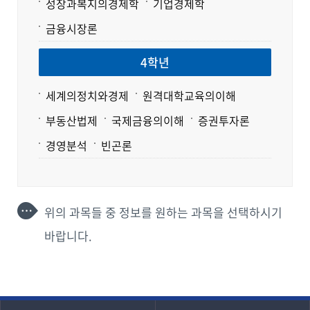
성장과복지의경제학
기업경제학
금융시장론
4학년
세계의정치와경제
원격대학교육의이해
부동산법제
국제금융의이해
증권투자론
경영분석
빈곤론
위의 과목들 중 정보를 원하는 과목을 선택하시기
바랍니다.