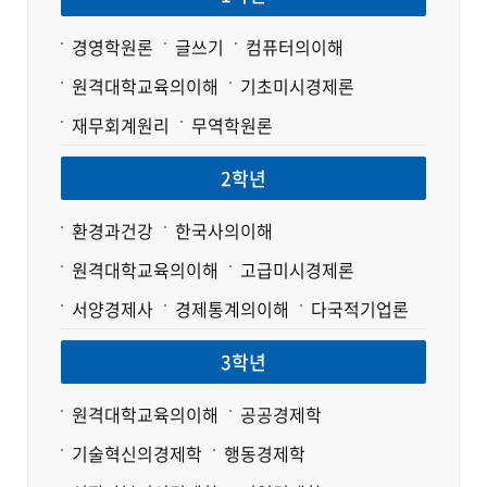
경영학원론
글쓰기
컴퓨터의이해
원격대학교육의이해
기초미시경제론
재무회계원리
무역학원론
2학년
환경과건강
한국사의이해
원격대학교육의이해
고급미시경제론
서양경제사
경제통계의이해
다국적기업론
3학년
원격대학교육의이해
공공경제학
기술혁신의경제학
행동경제학