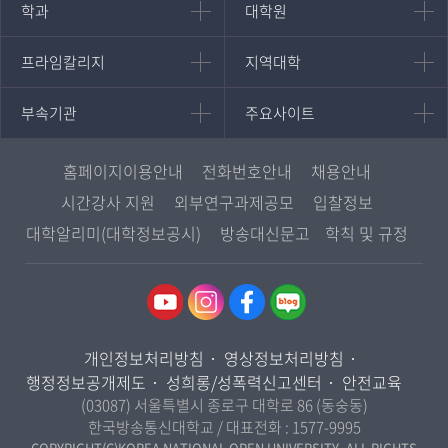
인문과학대학
대학원
학과
대학원
대학원
국어국문학과
프라임칼리지
지역대학
프라임칼리지
지역대학
경영대학원
영어영문학과
학사학위과정
지역대학 포털
중어중문학과
부속기관
주요사이트
부속기관
주요사이트
평생교육과정
서울지역대학
프랑스언어문화학과
중앙도서관
멘토링
부산지역대학
일본학과
원격교육혁신연구원
진로심리상담
홈페이지이용안내
전화번호안내
채용안내
대구경북지역대학
통합인문학연구소
교육정보화본부
시간강사 지원
외부연구과제공모
입찰정보
인천지역대학
사회과학대학
디지털미디어센터
국립대학육성사업
대학알리미(대학정보공시)
방송대신문고
학칙 및 규정
광주전남지역대학
법학과
종합교육연수원
OpenVLab
대전충남지역대학
행정학과
교양교육원
울산지역대학
경제학과
역사기록관
경기지역대학
경영학과
국제협력단
개인정보처리방침
영상정보처리방침
강원지역대학
무역학과
산학협력단
행정정보공개제도
성희롱/성폭력신고센터
안전교육
충북지역대학
미디어영상학과
(03087) 서울특별시 종로구 대학로 86 (동숭동)
인권센터
전북지역대학
한국방송통신대학교 / 대표전화 :
1577-9995
도시콘텐츠·관광학과
경남지역대학
COPYRIGHT(C)KOREA NATIONAL OPEN UNIVERSITY. ALL RIGHTS